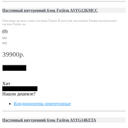
Настенный внутренний блок Fujitsu ASYG12KMCC
Описание мульти сплит-системы Fujitsu В качестве настенных блоков мультисплит-
систем Fujitsu на..
(0)
39900р.
В корзину
Хит
Купить в 1 клик
Нашли дешевле?
Кондиционеры инверторные
Настенный внутренний блок Fujitsu ASYG14KETA