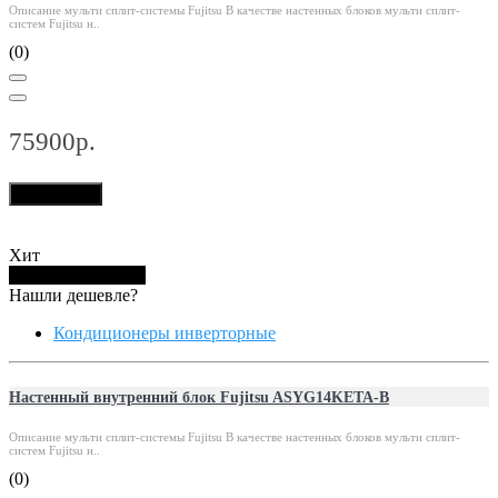
Описание мульти сплит-системы Fujitsu В качестве настенных блоков мульти сплит-
систем Fujitsu н..
(0)
75900р.
В корзину
Хит
Купить в 1 клик
Нашли дешевле?
Кондиционеры инверторные
Настенный внутренний блок Fujitsu ASYG14KETA-B
Описание мульти сплит-системы Fujitsu В качестве настенных блоков мульти сплит-
систем Fujitsu н..
(0)