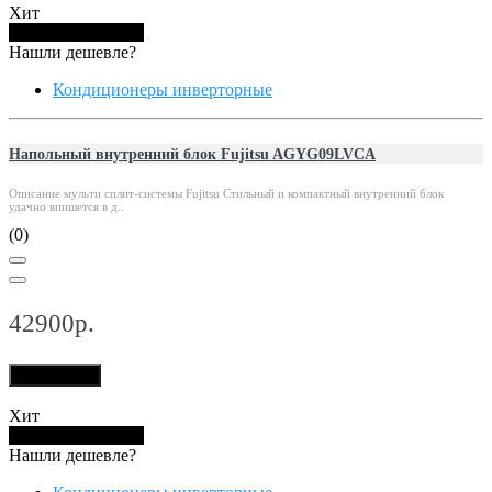
Хит
Купить в 1 клик
Нашли дешевле?
Кондиционеры инверторные
Напольный внутренний блок Fujitsu AGYG09LVCA
Описание мульти сплит-системы Fujitsu Стильный и компактный внутренний блок
удачно впишется в д..
(0)
42900р.
В корзину
Хит
Купить в 1 клик
Нашли дешевле?