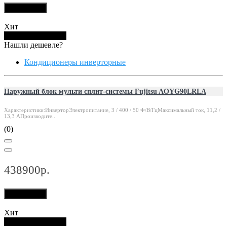
В корзину
Хит
Купить в 1 клик
Нашли дешевле?
Кондиционеры инверторные
Наружный блок мульти сплит-системы Fujitsu AOYG90LRLA
Характеристики:ИнверторЭлектропитание, 3 / 400 / 50 Ф/В/ГцМаксимальный ток, 11,2 /
13,3 АПроизводите..
(0)
438900р.
В корзину
Хит
Купить в 1 клик