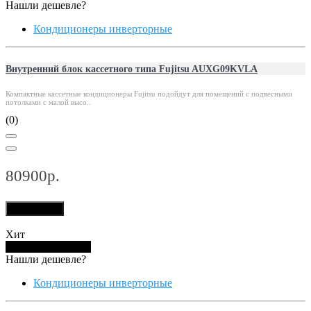
Нашли дешевле?
Кондиционеры инверторные
Внутренний блок кассетного типа Fujitsu AUXG09KVLA
Компактные кассетные кондиционеры Fujitsu подойдут для помещений с подвесными
потолками с малой высо..
(0)
80900р.
В корзину
Хит
Купить в 1 клик
Нашли дешевле?
Кондиционеры инверторные