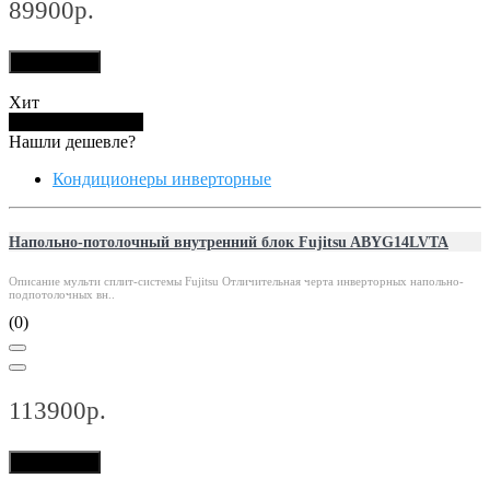
89900р.
В корзину
Хит
Купить в 1 клик
Нашли дешевле?
Кондиционеры инверторные
Напольно-потолочный внутренний блок Fujitsu ABYG14LVTA
Описание мульти сплит-системы Fujitsu Отличительная черта инверторных напольно-
подпотолочных вн..
(0)
113900р.
В корзину