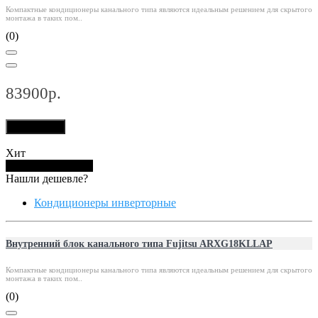
Компактные кондиционеры канального типа являются идеальным решением для скрытого
монтажа в таких пом..
(0)
83900р.
В корзину
Хит
Купить в 1 клик
Нашли дешевле?
Кондиционеры инверторные
Внутренний блок канального типа Fujitsu ARXG18KLLAP
Компактные кондиционеры канального типа являются идеальным решением для скрытого
монтажа в таких пом..
(0)