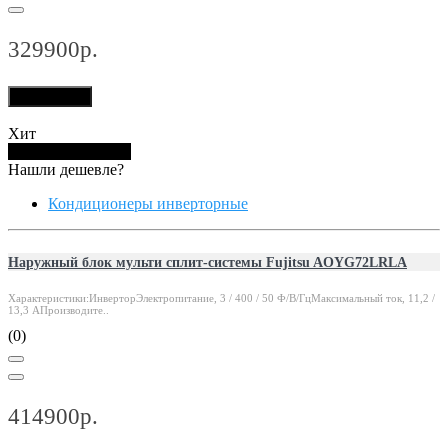
329900р.
В корзину
Хит
Купить в 1 клик
Нашли дешевле?
Кондиционеры инверторные
Наружный блок мульти сплит-системы Fujitsu AOYG72LRLA
Характеристики:ИнверторЭлектропитание, 3 / 400 / 50 Ф/В/ГцМаксимальный ток, 11,2 /
13,3 АПроизводите..
(0)
414900р.