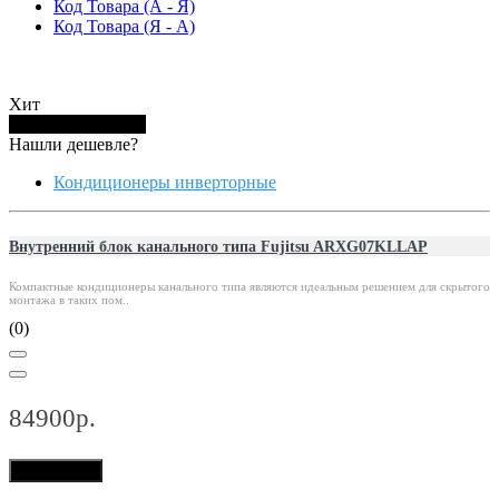
Код Товара (А - Я)
Код Товара (Я - А)
Хит
Купить в 1 клик
Нашли дешевле?
Кондиционеры инверторные
Внутренний блок канального типа Fujitsu ARXG07KLLAP
Компактные кондиционеры канального типа являются идеальным решением для скрытого
монтажа в таких пом..
(0)
84900р.
В корзину