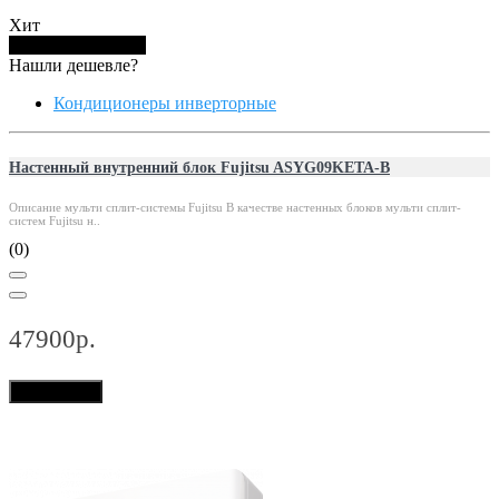
Хит
Купить в 1 клик
Нашли дешевле?
Кондиционеры инверторные
Настенный внутренний блок Fujitsu ASYG09KETA-B
Описание мульти сплит-системы Fujitsu В качестве настенных блоков мульти сплит-
систем Fujitsu н..
(0)
47900р.
В корзину