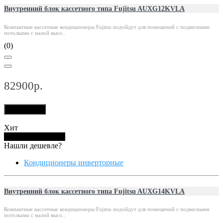
Внутренний блок кассетного типа Fujitsu AUXG12KVLA
Компактные кассетные кондиционеры Fujitsu подойдут для помещений с подвесными
потолками с малой высо..
(0)
82900р.
В корзину
Хит
Купить в 1 клик
Нашли дешевле?
Кондиционеры инверторные
Внутренний блок кассетного типа Fujitsu AUXG14KVLA
Компактные кассетные кондиционеры Fujitsu подойдут для помещений с подвесными
потолками с малой высо..