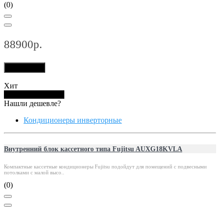
(0)
88900р.
В корзину
Хит
Купить в 1 клик
Нашли дешевле?
Кондиционеры инверторные
Внутренний блок кассетного типа Fujitsu AUXG18KVLA
Компактные кассетные кондиционеры Fujitsu подойдут для помещений с подвесными
потолками с малой высо..
(0)