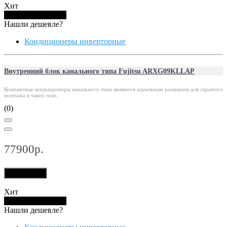
Хит
Купить в 1 клик
Нашли дешевле?
Кондиционеры инверторные
Внутренний блок канального типа Fujitsu ARXG09KLLAP
Компактные кондиционеры канального типа являются идеальным решением для скрытого
монтажа в таких пом..
(0)
77900р.
В корзину
Хит
Купить в 1 клик
Нашли дешевле?