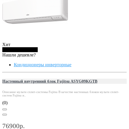
Хит
Купить в 1 клик
Нашли дешевле?
Кондиционеры инверторные
Настенный внутренний блок Fujitsu ASYG09KGTB
Описание мульти сплит-системы Fujitsu В качестве настенных блоков мульти сплит-
систем Fujitsu н..
(0)
76900р.