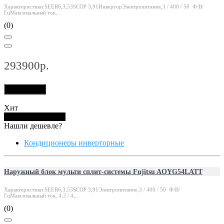
Характеристики:SEER6,3,53SCOP 3,91ИнверторЭлектропитание,3 / 400 / 50 Ф/В/
ГцМаксимальный ток, ..
(0)
293900р.
В корзину
Хит
Купить в 1 клик
Нашли дешевле?
Кондиционеры инверторные
Наружный блок мульти сплит-системы Fujitsu AOYG54LATT
Характеристики:SEER6,3,53SCOP 3,91Электропитание,3 / 400 / 50 Ф/В/
ГцМаксимальный ток, 4,3 / 4,..
(0)