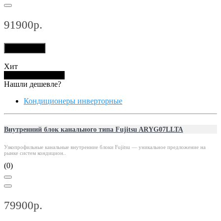
91900р.
В корзину
Хит
Купить в 1 клик
Нашли дешевле?
Кондиционеры инверторные
Внутренний блок канального типа Fujitsu ARYG07LLTA
Узкопрофильные канальные внутренние блоки Fujitsu — уникальное предложение на
рынке систем кондицион..
(0)
79900р.