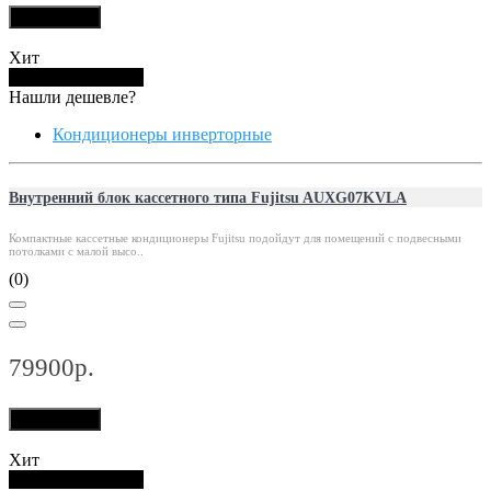
В корзину
Хит
Купить в 1 клик
Нашли дешевле?
Кондиционеры инверторные
Внутренний блок кассетного типа Fujitsu AUXG07KVLA
Компактные кассетные кондиционеры Fujitsu подойдут для помещений с подвесными
потолками с малой высо..
(0)
79900р.
В корзину
Хит
Купить в 1 клик