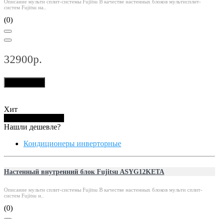
Описание мульти сплит-системы Fujitsu В качестве настенных блоков мультисплит-
систем Fujitsu на..
(0)
32900р.
В корзину
Хит
Купить в 1 клик
Нашли дешевле?
Кондиционеры инверторные
Настенный внутренний блок Fujitsu ASYG12KETA
Описание мульти сплит-системы Fujitsu В качестве настенных блоков мульти сплит-
систем Fujitsu н..
(0)