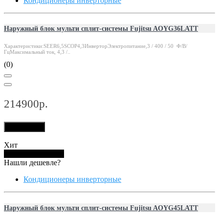
Кондиционеры инверторные
Наружный блок мульти сплит-системы Fujitsu AOYG36LATT
Характеристики:SEER6,5SCOP4,3ИнверторЭлектропитание,3 / 400 / 50 Ф/В/
ГцМаксимальный ток, 4,3 /..
(0)
214900р.
В корзину
Хит
Купить в 1 клик
Нашли дешевле?
Кондиционеры инверторные
Наружный блок мульти сплит-системы Fujitsu AOYG45LATT