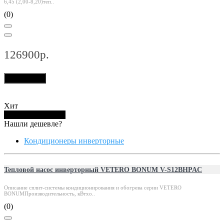
6,45 (2,00-8,20)теп..
(0)
126900р.
В корзину
Хит
Купить в 1 клик
Нашли дешевле?
Кондиционеры инверторные
Тепловой насос инверторный VETERO BONUM V-S12BHPAC
Описание сплит-системы кондиционирования и обогрева серии VETERO
BONUMПроизводительность, кВтхо..
(0)