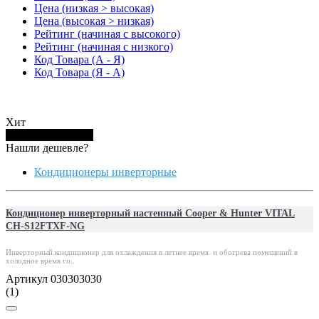
Цена (низкая > высокая)
Цена (высокая > низкая)
Рейтинг (начиная с высокого)
Рейтинг (начиная с низкого)
Код Товара (А - Я)
Код Товара (Я - А)
Хит
Купить в 1 клик
Нашли дешевле?
Кондиционеры инверторные
Кондиционер инверторный настенный Cooper & Hunter VITAL
CH-S12FTXF-NG
Инверторный кондиционер для охлаждения в летнее время и обогрева помещений в
холодное время го..
Артикул 030303030
(1)