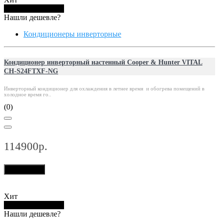
Купить в 1 клик
Нашли дешевле?
Кондиционеры инверторные
Кондиционер инверторный настенный Cooper & Hunter VITAL
CH-S24FTXF-NG
Инверторный кондиционер для охлаждения в летнее время и обогрева помещений в
холодное время го..
(0)
114900р.
В корзину
Хит
Купить в 1 клик
Нашли дешевле?