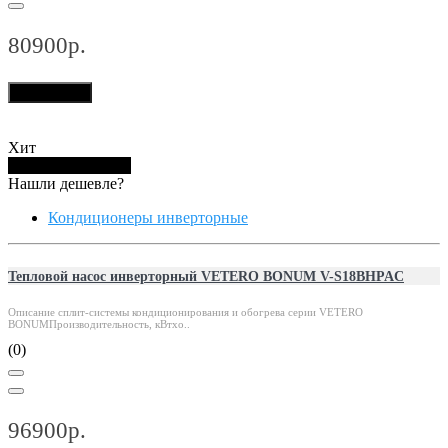
80900р.
В корзину
Хит
Купить в 1 клик
Нашли дешевле?
Кондиционеры инверторные
Тепловой насос инверторный VETERO BONUM V-S18BHPAC
Описание сплит-системы кондиционирования и обогрева серии VETERO
BONUMПроизводительность, кВтхо..
(0)
96900р.