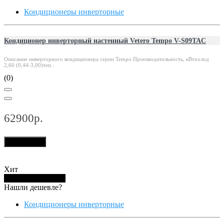
Кондиционеры инверторные
Кондиционер инверторный настенный Vetero Tempo V-S09TAC
Описание инверторного кондиционера серии Tempo Производительность, кВтхолод
2,60 (0,44-3,00)теп..
(0)
62900р.
В корзину
Хит
Купить в 1 клик
Нашли дешевле?
Кондиционеры инверторные