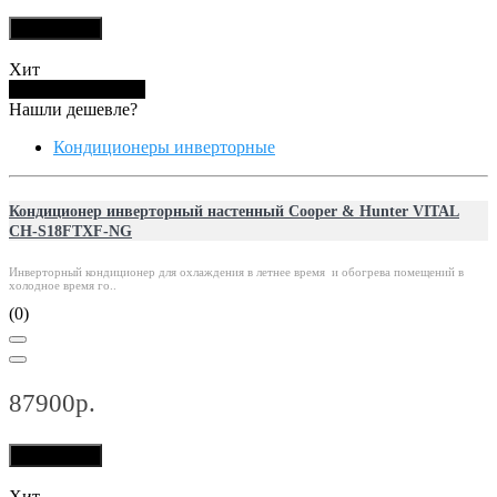
В корзину
Хит
Купить в 1 клик
Нашли дешевле?
Кондиционеры инверторные
Кондиционер инверторный настенный Cooper & Hunter VITAL
CH-S18FTXF-NG
Инверторный кондиционер для охлаждения в летнее время и обогрева помещений в
холодное время го..
(0)
87900р.
В корзину
Хит