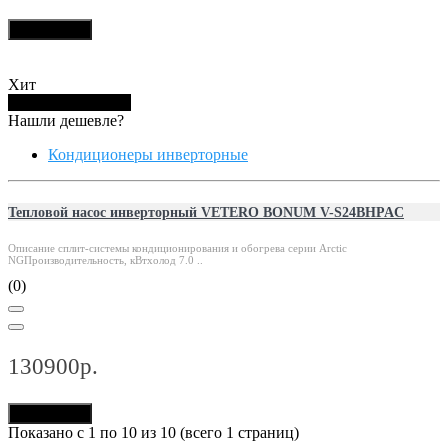
В корзину
Хит
Купить в 1 клик
Нашли дешевле?
Кондиционеры инверторные
Тепловой насос инверторный VETERO BONUM V-S24BHPAC
Описание сплит-системы кондиционирования и обогрева серии Arctic
NGПроизводительность, кВтхолод 7.0 ..
(0)
130900р.
В корзину
Показано с 1 по 10 из 10 (всего 1 страниц)