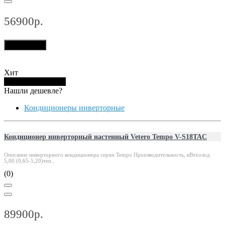
56900р.
В корзину
Хит
Купить в 1 клик
Нашли дешевле?
Кондиционеры инверторные
Кондиционер инверторный настенный Vetero Tempo V-S18TAC
Описание инверторного кондиционера серии Tempo Производительность, кВтхолод
5,00 (0,65-5,20)теп..
(0)
89900р.