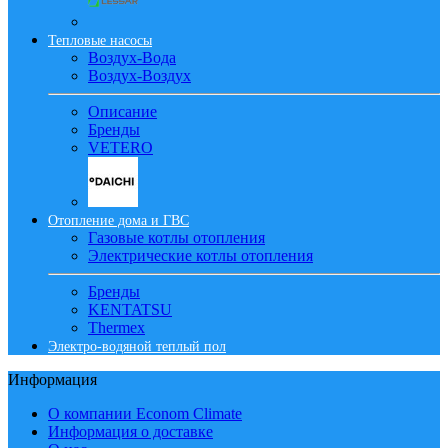
Тепловые насосы
Воздух-Вода
Воздух-Воздух
Описание
Бренды
VETERO
Отопление дома и ГВС
Газовые котлы отопления
Электрические котлы отопления
Бренды
KENTATSU
Thermex
Электро-водяной теплый пол
Информация
О компании Econom Climate
Информация о доставке