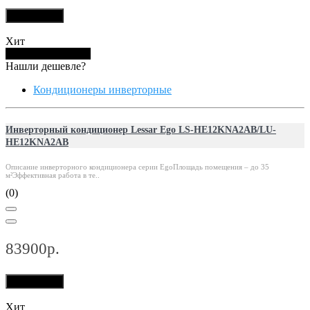
В корзину
Хит
Купить в 1 клик
Нашли дешевле?
Кондиционеры инверторные
Инверторный кондиционер Lessar Ego LS-HE12KNA2AB/LU-
HE12KNA2AB
Описание инверторного кондиционера серии EgoПлощадь помещения – до 35
м²Эффективная работа в те..
(0)
83900р.
В корзину
Хит