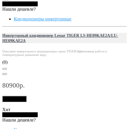
Купить в 1 клик
Нашли дешевле?
Кондиционеры инверторные
Инверторный кондиционер Lessar TIGER LS-HE09KAE2A/LU-
HE09KAE2A
Описание инверторного кондиционера серии TIGERЭффективная работа в
температурном диапазоне нару..
(0)
80900р.
В корзину
Хит
Купить в 1 клик
Нашли дешевле?