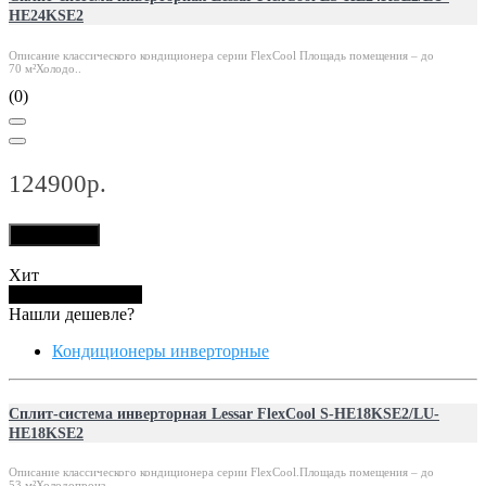
HE24KSE2
Описание классического кондиционера серии FlexCool Площадь помещения – до
70 м²Холодо..
(0)
124900р.
В корзину
Хит
Купить в 1 клик
Нашли дешевле?
Кондиционеры инверторные
Сплит-система инверторная Lessar FlexCool S-HE18KSE2/LU-
HE18KSE2
Описание классического кондиционера серии FlexCool.Площадь помещения – до
53 м²Холодопроиз..