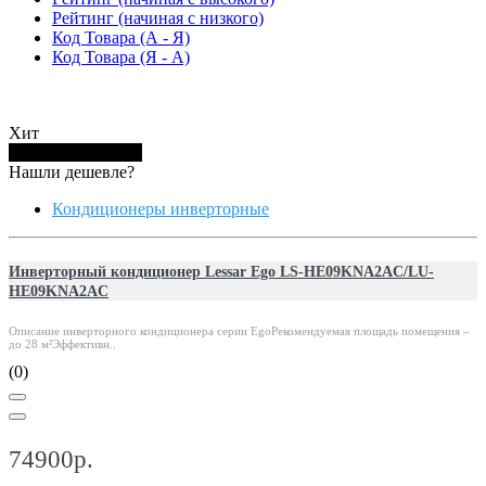
Рейтинг (начиная с низкого)
Код Товара (А - Я)
Код Товара (Я - А)
Хит
Купить в 1 клик
Нашли дешевле?
Кондиционеры инверторные
Инверторный кондиционер Lessar Ego LS-HE09KNA2AС/LU-
HE09KNA2AС
Описание инверторного кондиционера серии EgoРекомендуемая площадь помещения –
до 28 м²Эффективн..
(0)
74900р.