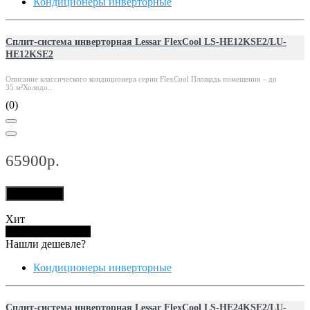
Кондиционеры инверторные
Сплит-система инверторная Lessar FlexCool LS-HE12KSE2/LU-
HE12KSE2
Описание классического кондиционера серии FlexCool Площадь помещения – до
35 м²Холодо..
(0)
65900р.
В корзину
Хит
Купить в 1 клик
Нашли дешевле?
Кондиционеры инверторные
Сплит-система инверторная Lessar FlexCool LS-HE24KSE2/LU-