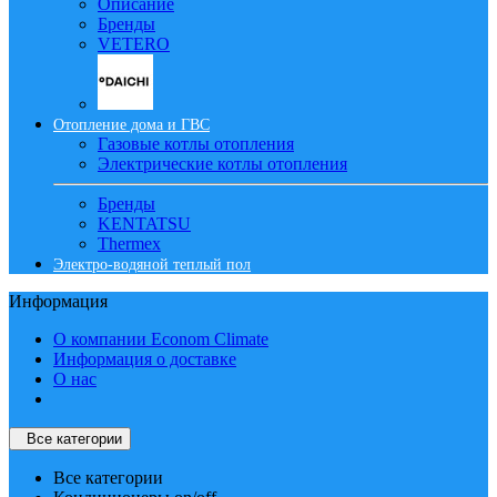
Описание
Бренды
VETERO
Отопление дома и ГВС
Газовые котлы отопления
Электрические котлы отопления
Бренды
KENTATSU
Thermex
Электро-водяной теплый пол
Информация
О компании Econom Climate
Информация о доставке
О нас
Все категории
Все категории