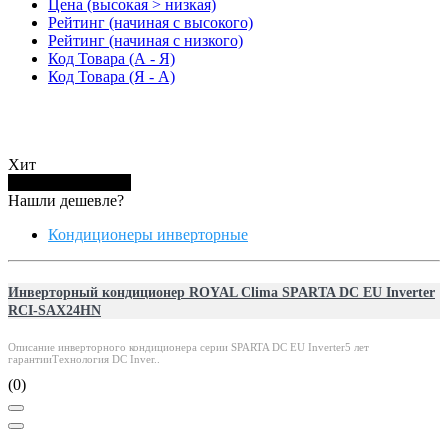
Цена (высокая > низкая)
Рейтинг (начиная с высокого)
Рейтинг (начиная с низкого)
Код Товара (А - Я)
Код Товара (Я - А)
Хит
Купить в 1 клик
Нашли дешевле?
Кондиционеры инверторные
Инверторный кондиционер ROYAL Clima SPARTA DC EU Inverter
RCI-SAX24HN
Описание инверторного кондиционера серии SPARTA DC EU Inverter5 лет
гарантииТехнология DC Inver..
(0)