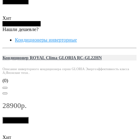
В корзину
Хит
Купить в 1 клик
Нашли дешевле?
Кондиционеры инверторные
Кондиционер ROYAL Clima GLORIA RC-GL22HN
Описание инверторного кондиционера серии GLORIA Энергоэффективность класса
А;Японские техн..
(0)
28900р.
В корзину
Хит