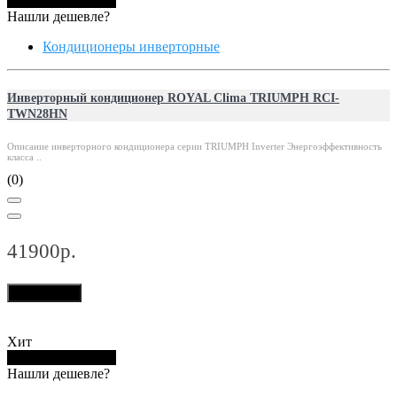
Купить в 1 клик
Нашли дешевле?
Кондиционеры инверторные
Инверторный кондиционер ROYAL Clima TRIUMPH RCI-
TWN28HN
Описание инверторного кондиционера серии TRIUMPH Inverter Энергоэффективность
класса ..
(0)
41900р.
В корзину
Хит
Купить в 1 клик
Нашли дешевле?