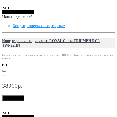
Хит
Купить в 1 клик
Нашли дешевле?
Кондиционеры инверторные
Инверторный кондиционер ROYAL Clima TRIUMPH RCI-
TWN22HN
Описание инверторного кондиционера серии TRIUMPH Inverter Энергоэффективность
класса ..
(0)
38900р.
В корзину
Хит