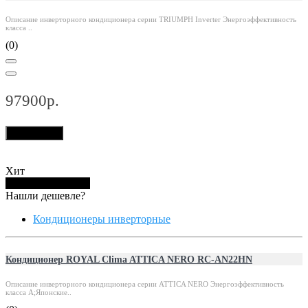
Описание инверторного кондиционера серии TRIUMPH Inverter Энергоэффективность
класса ..
(0)
97900р.
В корзину
Хит
Купить в 1 клик
Нашли дешевле?
Кондиционеры инверторные
Кондиционер ROYAL Clima ATTICA NERO RC-AN22HN
Описание инверторного кондиционера серии ATTICA NERO Энергоэффективность
класса А;Японские..