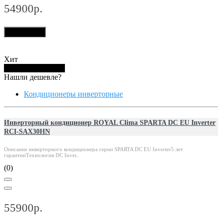
54900р.
В корзину
Хит
Купить в 1 клик
Нашли дешевле?
Кондиционеры инверторные
Инверторный кондиционер ROYAL Clima SPARTA DC EU Inverter
RCI-SAX30HN
Описание инверторного кондиционера серии SPARTA DC EU Inverter5 лет
гарантииТехнология DC Inver..
(0)
55900р.