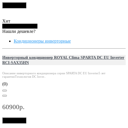
В корзину
Хит
Купить в 1 клик
Нашли дешевле?
Кондиционеры инверторные
Инверторный кондиционер ROYAL Clima SPARTA DC EU Inverter
RCI-SAX35HN
Описание инверторного кондиционера серии SPARTA DC EU Inverter5 лет
гарантииТехнология DC Inver..
(0)
60900р.
В корзину