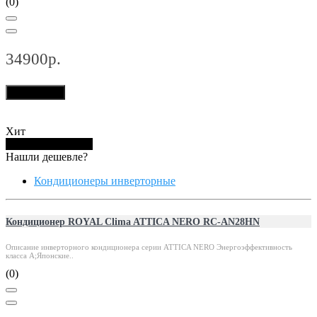
(0)
34900р.
В корзину
Хит
Купить в 1 клик
Нашли дешевле?
Кондиционеры инверторные
Кондиционер ROYAL Clima ATTICA NERO RC-AN28HN
Описание инверторного кондиционера серии ATTICA NERO Энергоэффективность
класса А;Японские..
(0)