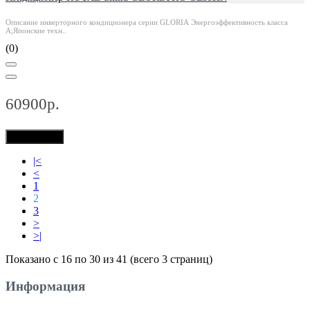
Описание инверторного кондиционера серии GLORIA Энергоэффективность класса
А;Японские техн..
(0)
60900р.
В корзину
|<
<
1
2
3
>
>|
Показано с 16 по 30 из 41 (всего 3 страниц)
Информация