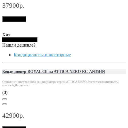
37900р.
В корзину
Хит
Купить в 1 клик
Нашли дешевле?
Кондиционеры инверторные
Кондиционер ROYAL Clima ATTICA NERO RC-AN35HN
Описание инверторного кондиционера серии ATTICA NERO Энергоэффективность
класса А;Японские..
(0)
42900р.