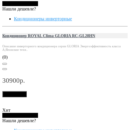
Купить в 1 клик
Нашли дешевле?
Кондиционеры инверторные
Кондиционер ROYAL Clima GLORIA RC-GL28HN
Описание инверторного кондиционера серии GLORIA Энергоэффективность класса
А;Японские техн..
(0)
30900р.
В корзину
Хит
Купить в 1 клик
Нашли дешевле?