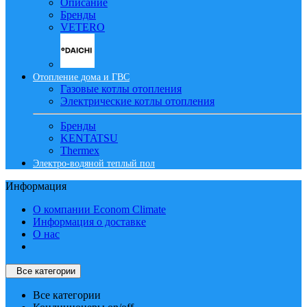
Описание
Бренды
VETERO
Отопление дома и ГВС
Газовые котлы отопления
Электрические котлы отопления
Бренды
KENTATSU
Thermex
Электро-водяной теплый пол
Информация
О компании Econom Climate
Информация о доставке
О нас
Все категории
Все категории