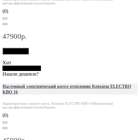
высокоэффективный теплообменни..
(0)
47900р.
В корзину
Хит
Купить в 1 клик
Нашли дешевле?
Настенный электрический котел отопления Kentatsu ELECTRO
KBO 16
Характеристики газового котла Kentatsu ELECTRO KBO 16Монолитный
высокоэффективный теплообменни..
(0)