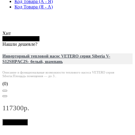
Код Товара (А - Я)
Код Товара (Я - А)
Хит
Купить в 1 клик
Нашли дешевле?
Инверторный тепловой насос VETERO серия Siberia V-
S12SHPAC2S- белый, шампань
Описание и функциональные возможности теплового насоса VETERO серия
Siberia:Площадь помещения — до 3..
(0)
117300р.
В корзину