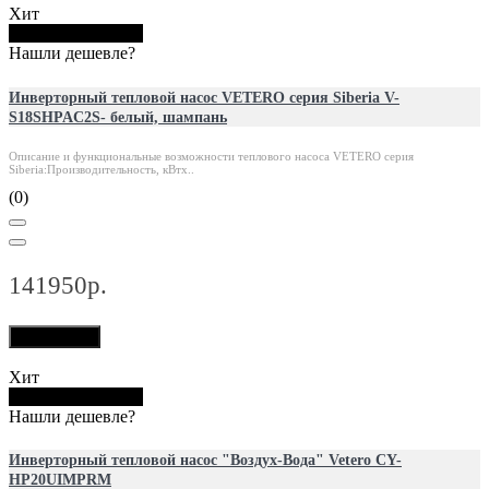
Хит
Купить в 1 клик
Нашли дешевле?
Инверторный тепловой насос VETERO серия Siberia V-
S18SHPAC2S- белый, шампань
Описание и функциональные возможности теплового насоса VETERO серия
Siberia:Производительность, кВтх..
(0)
141950р.
В корзину
Хит
Купить в 1 клик
Нашли дешевле?
Инверторный тепловой насос "Воздух-Вода" Vetero CY-
HP20UIMPRM