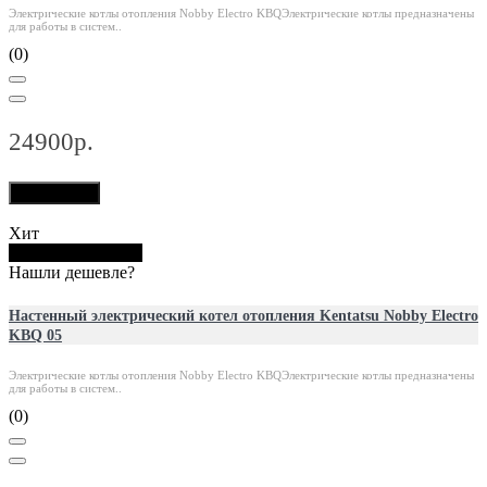
Электрические котлы отопления Nobby Electro KBQЭлектрические котлы предназначены
для работы в систем..
(0)
24900р.
В корзину
Хит
Купить в 1 клик
Нашли дешевле?
Настенный электрический котел отопления Kentatsu Nobby Electro
KBQ 05
Электрические котлы отопления Nobby Electro KBQЭлектрические котлы предназначены
для работы в систем..
(0)