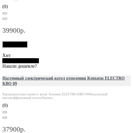
(0)
39900р.
В корзину
Хит
Купить в 1 клик
Нашли дешевле?
Настенный электрический котел отопления Kentatsu ELECTRO
KBO 09
Характеристики газового котла Kentatsu ELECTRO KBO 09Монолитный
высокоэффективный теплообменни..
(0)
37900р.