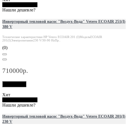
Купить в 1 клик
Нашли дешевле?
Инверторный тепловой насос "Воздух-Вода" Vetero ECOAIR 251(I)
380 V
Технические характеристики HP Vetero ECOAIR 201 (I)МодельECOAIR
201(I)Электропитание230 V/30-90 HzПр..
(0)
710000р.
В корзину
Хит
Купить в 1 клик
Нашли дешевле?
Инверторный тепловой насос "Воздух-Вода" Vetero ECOAIR 201(I)
230 V