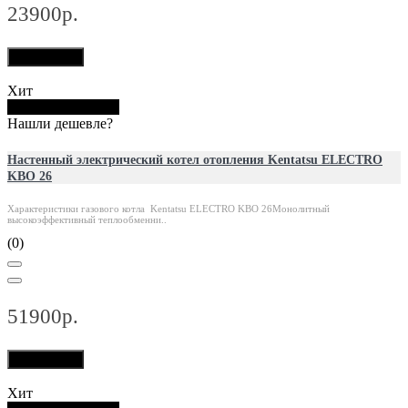
23900р.
В корзину
Хит
Купить в 1 клик
Нашли дешевле?
Настенный электрический котел отопления Kentatsu ELECTRO
KBO 26
Характеристики газового котла Kentatsu ELECTRO KBO 26Монолитный
высокоэффективный теплообменни..
(0)
51900р.
В корзину
Хит