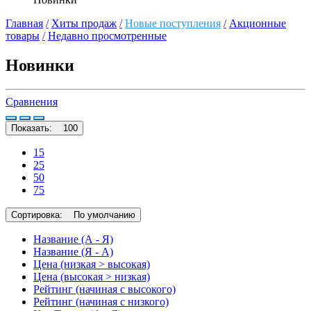
Главная
/
Хиты продаж
/
Новые поступления
/
Акционные
товары
/
Недавно просмотренные
Новинки
Сравнения
Показать:
100
15
25
50
75
Сортировка:
По умолчанию
Название (А - Я)
Название (Я - А)
Цена (низкая > высокая)
Цена (высокая > низкая)
Рейтинг (начиная с высокого)
Рейтинг (начиная с низкого)