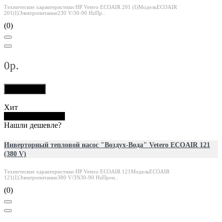
Технические характеристики HP Vetero ECOAIR 201 (I)МодельECOAIR
201(I)Электропитание230 V/30-90 HzПр..
(0)
0р.
В корзину
Хит
Купить в 1 клик
Нашли дешевле?
Инверторный тепловой насос "Воздух-Вода" Vetero ECOAIR 121
(380 V)
Технические характеристики HP Vetero ECOAIR 121МодельECOAIR
121(I)Электропитание380 V/3N30-90 HzПрои..
(0)