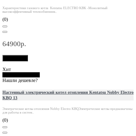
Характеристики газового котла Kentatsu ELECTRO KBK -Монолитный
высокоэффективный теплообменник..
(0)
64900р.
В корзину
Хит
Купить в 1 клик
Нашли дешевле?
Настенный электрический котел отопления Kentatsu Nobby Electro
KBQ 13
Электрические котлы отопления Nobby Electro KBQЭлектрические котлы предназначены
для работы в систем..
(0)