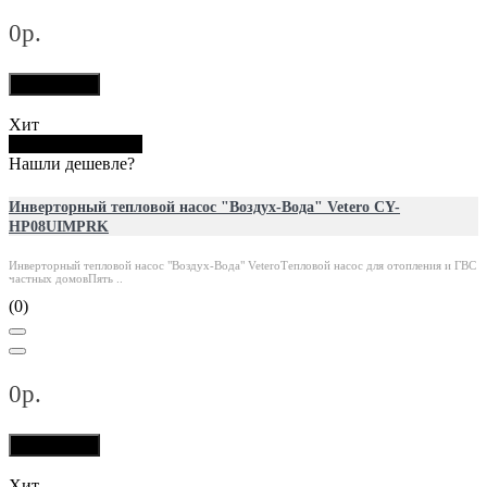
0р.
В корзину
Хит
Купить в 1 клик
Нашли дешевле?
Инверторный тепловой насос "Воздух-Вода" Vetero CY-
HP08UIMPRK
Инверторный тепловой насос "Воздух-Вода" VeteroТепловой насос для отопления и ГВС
частных домовПять ..
(0)
0р.
В корзину
Хит