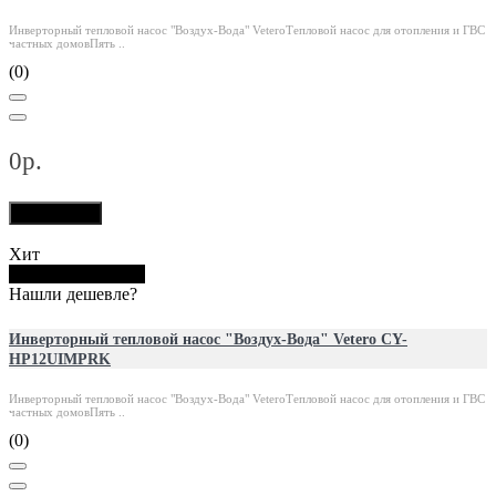
Инверторный тепловой насос "Воздух-Вода" VeteroТепловой насос для отопления и ГВС
частных домовПять ..
(0)
0р.
В корзину
Хит
Купить в 1 клик
Нашли дешевле?
Инверторный тепловой насос "Воздух-Вода" Vetero CY-
HP12UIMPRK
Инверторный тепловой насос "Воздух-Вода" VeteroТепловой насос для отопления и ГВС
частных домовПять ..
(0)