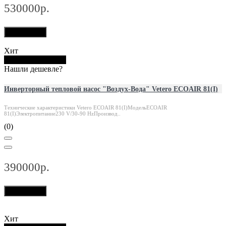
530000р.
В корзину
Хит
Купить в 1 клик
Нашли дешевле?
Инверторный тепловой насос "Воздух-Вода" Vetero ECOAIR 81(I)
Технические характеристики Vetero ECOAIR 81(I)МодельECOAIR
81(I)Электропитание230 V/30-90 HzПроизвод..
(0)
390000р.
В корзину
Хит