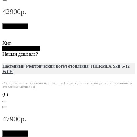
42900р.
В корзину
Хит
Купить в 1 клик
Нашли дешевле?
Настенный электрический котел отопления THERMEX Skif 5-12
Wi-Fi
Электрический котел отопления Thermex (Термекс) оптимальное решение автономного
отопления частного д..
(0)
47900р.
В корзину