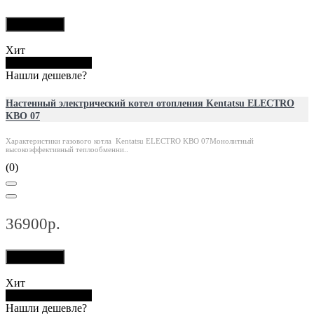
В корзину
Хит
Купить в 1 клик
Нашли дешевле?
Настенный электрический котел отопления Kentatsu ELECTRO
KBO 07
Характеристики газового котла Kentatsu ELECTRO KBO 07Монолитный
высокоэффективный теплообменни..
(0)
36900р.
В корзину
Хит
Купить в 1 клик
Нашли дешевле?