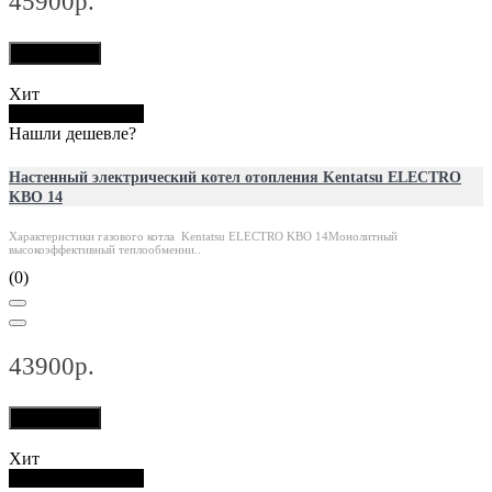
45900р.
В корзину
Хит
Купить в 1 клик
Нашли дешевле?
Настенный электрический котел отопления Kentatsu ELECTRO
KBO 14
Характеристики газового котла Kentatsu ELECTRO KBO 14Монолитный
высокоэффективный теплообменни..
(0)
43900р.
В корзину
Хит
Купить в 1 клик