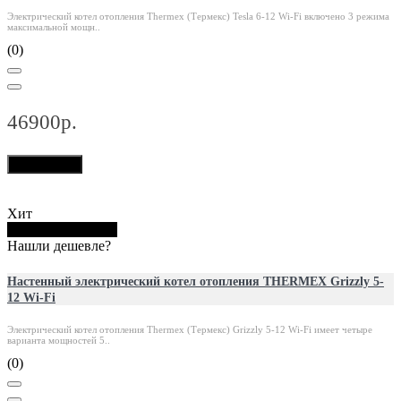
Электрический котел отопления Thermex (Термекс) Tesla 6-12 Wi-Fi включено 3 режима
максимальной мощн..
(0)
46900р.
В корзину
Хит
Купить в 1 клик
Нашли дешевле?
Настенный электрический котел отопления THERMEX Grizzly 5-
12 Wi-Fi
Электрический котел отопления Thermex (Термекс) Grizzly 5-12 Wi-Fi имеет четыре
варианта мощностей 5..
(0)