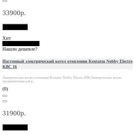
33900р.
В корзину
Хит
Купить в 1 клик
Нашли дешевле?
Настенный электрический котел отопления Kentatsu Nobby Electro
KBC 16
Электрические котлы отопления Kentatsu Nobby Electro KBCЭлектрические котлы
предназначены для р..
(0)
31900р.
В корзину