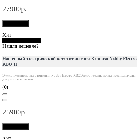
27900р.
В корзину
Хит
Купить в 1 клик
Нашли дешевле?
Настенный электрический котел отопления Kentatsu Nobby Electro
KBQ 11
Электрические котлы отопления Nobby Electro KBQЭлектрические котлы предназначены
для работы в систем..
(0)
26900р.
В корзину
Хит