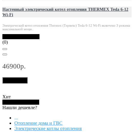
Настенный электрический котел отопления THERMEX Tesla 6-12
Wi-Fi
Электрический котел отопления Thermex (Термекс) Tesla 6-12 Wi-Fi включено 3 режима
максимальной мощн..
В наличии: 60 шт.
(0)
46900р.
В корзину
Хит
Купить в 1 клик
Нашли дешевле?
...
Отопление дома и ГВС
Электрические котлы отопления