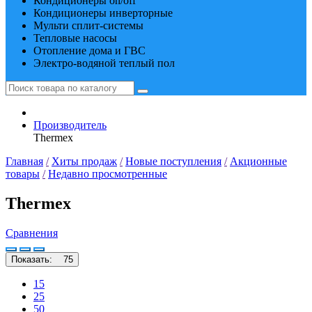
Кондиционеры on/off
Кондиционеры инверторные
Мульти сплит-системы
Тепловые насосы
Отопление дома и ГВС
Электро-водяной теплый пол
Производитель
Thermex
Главная
/
Хиты продаж
/
Новые поступления
/
Акционные
товары
/
Недавно просмотренные
Thermex
Сравнения
Показать:
75
15
25
50