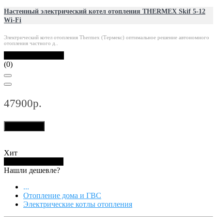
Настенный электрический котел отопления THERMEX Skif 5-12
Wi-Fi
Электрический котел отопления Thermex (Термекс) оптимальное решение автономного
отопления частного д..
В наличии: 60 шт.
(0)
47900р.
В корзину
Хит
Купить в 1 клик
Нашли дешевле?
...
Отопление дома и ГВС
Электрические котлы отопления