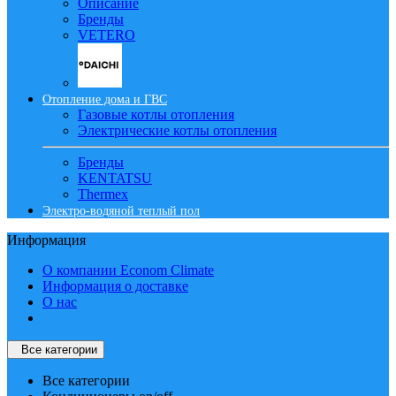
Описание
Бренды
VETERO
Отопление дома и ГВС
Газовые котлы отопления
Электрические котлы отопления
Бренды
KENTATSU
Thermex
Электро-водяной теплый пол
Информация
О компании Econom Climate
Информация о доставке
О нас
Все категории
Все категории