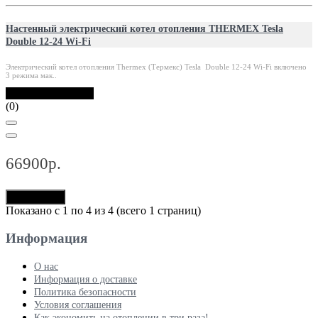
Настенный электрический котел отопления THERMEX Tesla
Double 12-24 Wi-Fi
Электрический котел отопления Thermex (Термекс) Tesla Double 12-24 Wi-Fi включено
3 режима мак..
В наличии: 60 шт.
(0)
66900р.
В корзину
Показано с 1 по 4 из 4 (всего 1 страниц)
Информация
О нас
Информация о доставке
Политика безопасности
Условия соглашения
Как экономить на отоплении в три раза!