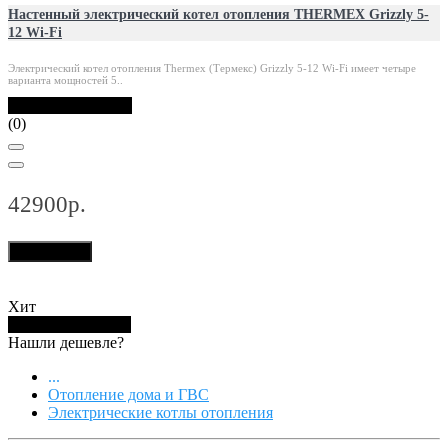
Настенный электрический котел отопления THERMEX Grizzly 5-
12 Wi-Fi
Электрический котел отопления Thermex (Термекс) Grizzly 5-12 Wi-Fi имеет четыре
варианта мощностей 5..
В наличии: 60 шт.
(0)
42900р.
В корзину
Хит
Купить в 1 клик
Нашли дешевле?
...
Отопление дома и ГВС
Электрические котлы отопления