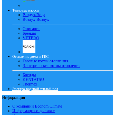
Тепловые насосы
Воздух-Вода
Воздух-Воздух
Описание
Бренды
VETERO
Отопление дома и ГВС
Газовые котлы отопления
Электрические котлы отопления
Бренды
KENTATSU
Thermex
Электро-водяной теплый пол
Информация
О компании Econom Climate
Информация о доставке