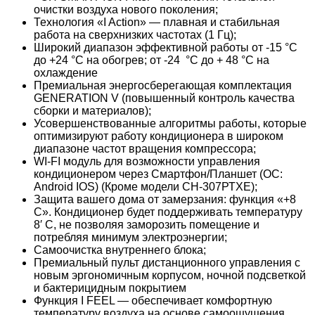
очистки воздуха нового поколения;
Технология «I Action» — плавная и стабильная
работа на сверхнизких частотах (1 Гц);
Широкий диапазон эффективной работы от -15 °С
до +24 °С на обогрев; от -24 °С до + 48 °С на
охлаждение
Премиальная энергосберегающая комплектация
GENERATION V (повышенный контроль качества
сборки и материалов);
Усовершенствованные алгоритмы работы, которые
оптимизируют работу кондиционера в широком
диапазоне частот вращения компрессора;
WI-FI модуль для возможности управления
кондиционером через Смартфон/Планшет (ОС:
Android IOS) (Кроме модели СН-307РТХЕ);
Защита вашего дома от замерзания: функция «+8
С». Кондиционер будет поддерживать температуру
8′ С, не позволяя заморозить помещение и
потребляя минимум электроэнергии;
Самоочистка внутреннего блока;
Премиальный пульт дистанционного управления с
новым эргономичным корпусом, ночной подсветкой
и бактерицидным покрытием
Функция I FEEL — обеспечивает комфортную
температуру воздуха на основе самоощущения