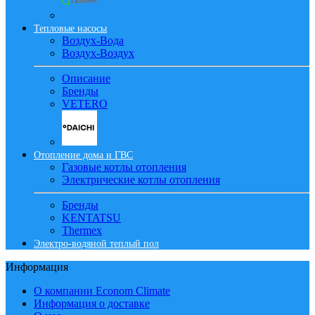
Тепловые насосы
Воздух-Вода
Воздух-Воздух
Описание
Бренды
VETERO
Отопление дома и ГВС
Газовые котлы отопления
Электрические котлы отопления
Бренды
KENTATSU
Thermex
Электро-водяной теплый пол
Информация
О компании Econom Climate
Информация о доставке