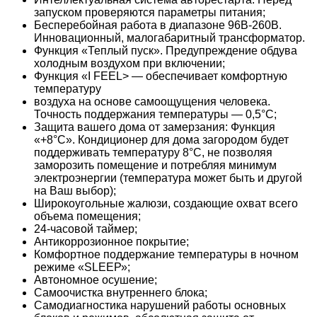
запуском проверяются параметры питания;
Бесперебойная работа в диапазоне 96В-260В.
Инновационный, малогабаритный трансформатор.
Функция «Теплый пуск». Предупреждение обдува
холодным воздухом при включении;
Функция «I FEEL> — обеспечивает комфортную
температуру
воздуха на основе самоощущения человека.
Точность поддержания температуры — 0,5°С;
Защита вашего дома от замерзания: Функция
«+8°С». Кондиционер для дома загородом будет
поддерживать температуру 8°С, не позволяя
заморозить помещение и потребляя минимум
электроэнергии (температура может быть и другой
на Ваш выбор);
Широкоугольные жалюзи, создающие охват всего
объема помещения;
24-часовой таймер;
Антикоррозионное покрытие;
Комфортное поддержание температуры в ночном
режиме «SLЕЕР»;
Автономное осушение;
Самоочистка внутреннего блока;
Самодиагностика нарушений работы основных