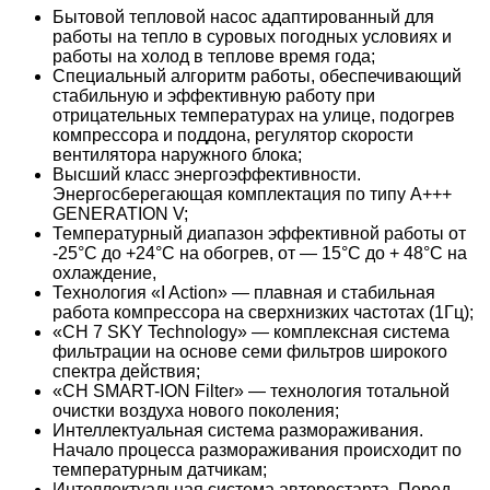
Бытовой тепловой насос адаптированный для
работы на тепло в суровых погодных условиях и
работы на холод в теплове время года;
Специальный алгоритм работы, обеспечивающий
стабильную и эффективную работу при
отрицательных температурах на улице, подогрев
компрессора и поддона, регулятор скорости
вентилятора наружного блока;
Высший класс энергоэффективности.
Энергосберегающая комплектация по типу А+++
GENERATION V;
Температурный диапазон эффективной работы от
-25°С до +24°С на обогрев, от — 15°С до + 48°С на
охлаждение,
Технология «I Action» — плавная и стабильная
работа компрессора на сверхнизких частотах (1Гц);
«СН 7 SKY Technology» — комплексная система
фильтрации на основе семи фильтров широкого
спектра действия;
«СН SMART-ION Filter» — технология тотальной
очистки воздуха нового поколения;
Интеллектуальная система размораживания.
Начало процесса размораживания происходит по
температурным датчикам;
Интеллектуальная система авторестарта. Перед