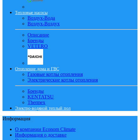
Тепловые насосы
Воздух-Вода
Воздух-Воздух
Описание
Бренды
VETERO
Отопление дома и ГВС
Газовые котлы отопления
Электрические котлы отопления
Бренды
KENTATSU
Thermex
Электро-водяной теплый пол
Информация
О компании Econom Climate
Информация о доставке