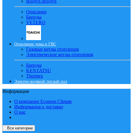
Воздух-Воздух
Описание
Бренды
VETERO
Отопление дома и ГВС
Газовые котлы отопления
Электрические котлы отопления
Бренды
KENTATSU
Thermex
Электро-водяной теплый пол
Информация
О компании Econom Climate
Информация о доставке
О нас
Все категории