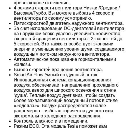
превосходное освежение.
4 режима скорости вентилятора:Низкая/Средняя/
Высокая/Турбо. Вы можете выбрать 4 скорости
вентилятора по своему усмотрению.
Пятискоростной двигатель наружного вентилятора.
За счет использования DC-двигателей вентилятора
на наружном блоке удалось увеличить количество
скоростей вращения вентилятора с 2 скоростей до
5 скоростей. Это также способствует экономии
энергии и уменьшению уровня шума, создаваемого
воздушным потоком наружного вентилятора.
Автоматическое покачивание горизонтальными
жалюзи.
Выбор скоростей вращения вентилятора.
Smart Air Flow Умный воздушный поток.
Инновационная система кондиционирования
воздуха обеспечивает направление прохладного
воздуха вверх для широкого освежения в стиле
‘душа’. Теплый воздух дует вниз, чтобы создать
более захватывающий воздушный поток в стиле
«»одеяла»». Воздух распределяется более
равномерно – избегая горячего и душного или
экстремально холодного распределения.
Контроль влажности в помещении.
Режим ECO. Эта модель Tesla поможет вам