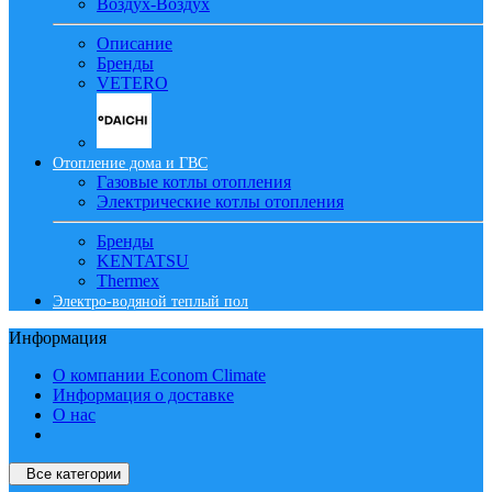
Воздух-Воздух
Описание
Бренды
VETERO
Отопление дома и ГВС
Газовые котлы отопления
Электрические котлы отопления
Бренды
KENTATSU
Thermex
Электро-водяной теплый пол
Информация
О компании Econom Climate
Информация о доставке
О нас
Все категории