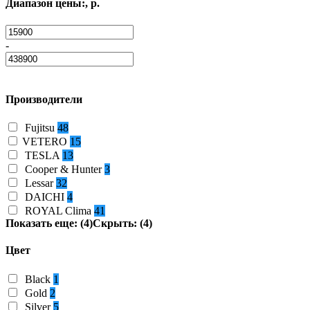
Диапазон цены:, р.
-
Производители
Fujitsu
48
VETERO
15
TESLA
13
Cooper & Hunter
3
Lessar
32
DAICHI
4
ROYAL Clima
41
Показать еще: (4)
Скрыть: (4)
Цвет
Black
1
Gold
2
Silver
5