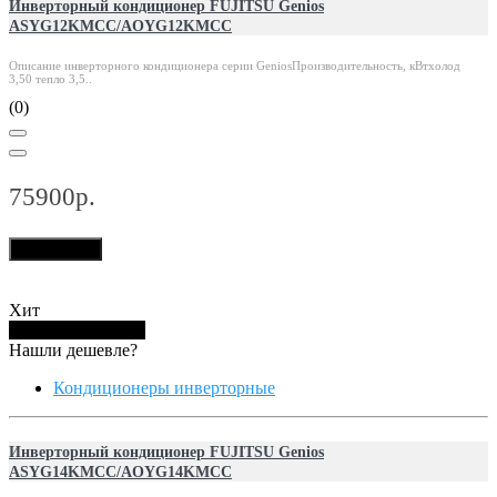
Инверторный кондиционер FUJITSU Genios
ASYG12KMCC/AOYG12KMCC
Описание инверторного кондиционера серии GeniosПроизводительность, кВтхолод
3,50 тепло 3,5..
(0)
75900р.
В корзину
Хит
Купить в 1 клик
Нашли дешевле?
Кондиционеры инверторные
Инверторный кондиционер FUJITSU Genios
ASYG14KMCC/AOYG14KMCC