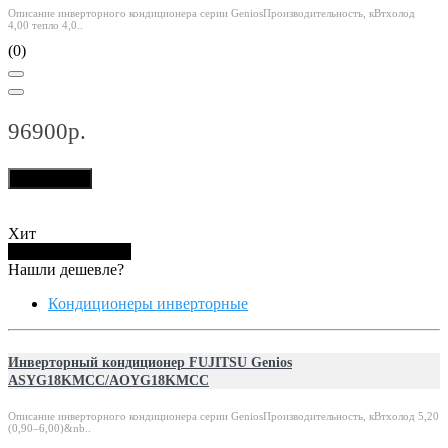
Описание инверторного кондиционера серии GeniosПроизводительность, кВтхолод
4,00 тепло 4,0..
(0)
96900р.
В корзину
Хит
Купить в 1 клик
Нашли дешевле?
Кондиционеры инверторные
Инверторный кондиционер FUJITSU Genios
ASYG18KMCC/AOYG18KMCC
Описание инверторного кондиционера серии GeniosПроизводительность, кВтхолод 5,20
(0,90–6,00)&nb..