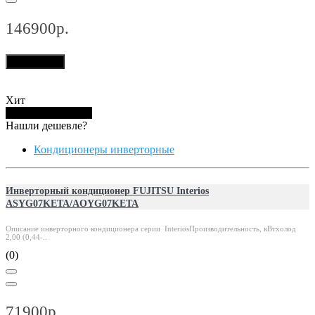
146900р.
В корзину
Хит
Купить в 1 клик
Нашли дешевле?
Кондиционеры инверторные
Инверторный кондиционер FUJITSU Interios
ASYG07KETA/AOYG07KETA
Описание инверторного кондиционера серии InteriosПроизводительность, кВтхолод
2,00 (0,44-..
(0)
71900р.