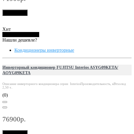
В корзину
Хит
Купить в 1 клик
Нашли дешевле?
Кондиционеры инверторные
Инверторный кондиционер FUJITSU Interios ASYG09KETA/
AOYG09KETA
Описание инверторного кондиционера серии InteriosПроизводительность, кВтхолод
2,50 т..
(0)
76900р.
В корзину