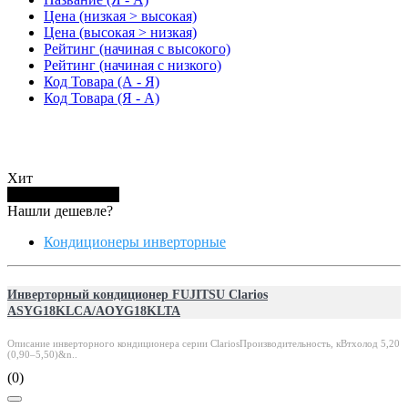
Цена (низкая > высокая)
Цена (высокая > низкая)
Рейтинг (начиная с высокого)
Рейтинг (начиная с низкого)
Код Товара (А - Я)
Код Товара (Я - А)
Хит
Купить в 1 клик
Нашли дешевле?
Кондиционеры инверторные
Инверторный кондиционер FUJITSU Clarios
ASYG18KLCA/AOYG18KLTA
Описание инверторного кондиционера серии ClariosПроизводительность, кВтхолод 5,20
(0,90–5,50)&n..
(0)