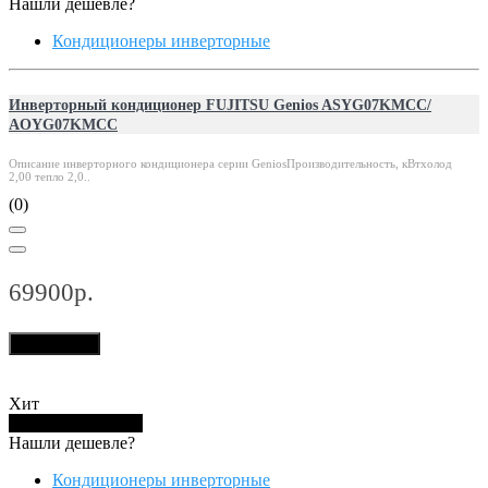
Нашли дешевле?
Кондиционеры инверторные
Инверторный кондиционер FUJITSU Genios ASYG07KMCC/
AOYG07KMCC
Описание инверторного кондиционера серии GeniosПроизводительность, кВтхолод
2,00 тепло 2,0..
(0)
69900р.
В корзину
Хит
Купить в 1 клик
Нашли дешевле?
Кондиционеры инверторные