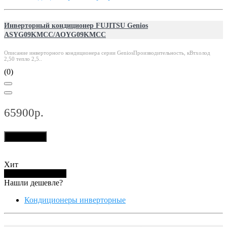
Инверторный кондиционер FUJITSU Genios
ASYG09KMCC/AOYG09KMCC
Описание инверторного кондиционера серии GeniosПроизводительность, кВтхолод
2,50 тепло 2,5..
(0)
65900р.
В корзину
Хит
Купить в 1 клик
Нашли дешевле?
Кондиционеры инверторные