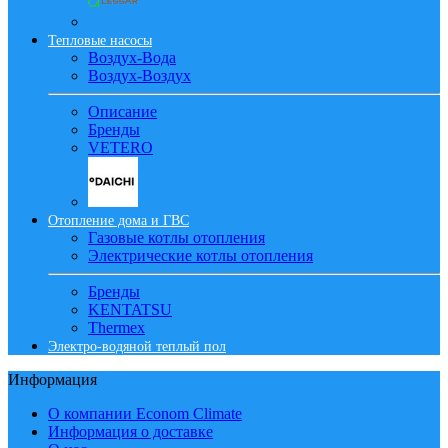
Тепловые насосы
Воздух-Вода
Воздух-Воздух
Описание
Бренды
VETERO
Отопление дома и ГВС
Газовые котлы отопления
Электрические котлы отопления
Бренды
KENTATSU
Thermex
Электро-водяной теплый пол
Информация
О компании Econom Climate
Информация о доставке