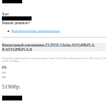
В корзину
Хит
Купить в 1 клик
Нашли дешевле?
Кондиционеры инверторные
Инверторный кондиционер FUJITSU Clarios ASYG09KPCA-
R/AOYG09KPCA-R
Описание инверторного кондиционера серии ClariosПроизводительность, кВтхолод 2,50
(0,90–3,00)&n..
(0)
51900р.
В корзину