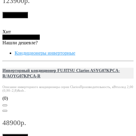
123900р.
В корзину
Хит
Купить в 1 клик
Нашли дешевле?
Кондиционеры инверторные
Инверторный кондиционер FUJITSU Clarios ASYG07KPCA-
R/AOYG07KPCA-R
Описание инверторного кондиционера серии ClariosПроизводительность, кВтхолод 2,00
(0,90–2,8)&nb..
(0)
48900р.