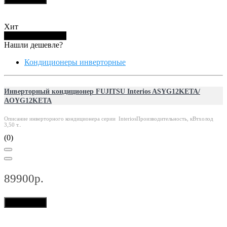
Хит
Купить в 1 клик
Нашли дешевле?
Кондиционеры инверторные
Инверторный кондиционер FUJITSU Interios ASYG12KETA/
AOYG12KETA
Описание инверторного кондиционера серии InteriosПроизводительность, кВтхолод
3,50 т..
(0)
89900р.
В корзину