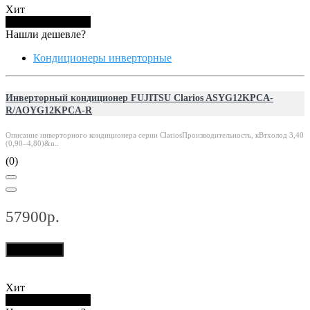
Хит
Купить в 1 клик
Нашли дешевле?
Кондиционеры инверторные
Инверторный кондиционер FUJITSU Clarios ASYG12KPCA-
R/AOYG12KPCA-R
Описание инверторного кондиционера серии ClariosПроизводительность, кВтхолод 3,40
(0,90–4,80)&n..
(0)
57900р.
В корзину
Хит
Купить в 1 клик