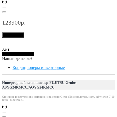
(0)
123900р.
В корзину
Хит
Купить в 1 клик
Нашли дешевле?
Кондиционеры инверторные
Инверторный кондиционер FUJITSU Genios
ASYG24KMCC/AOYG24KMCC
Описание инверторного кондиционера серии GeniosПроизводительность, кВтхолод 7,10
(0,90–8,30)&nb..
(0)