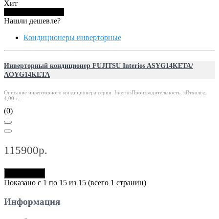
Хит
Купить в 1 клик
Нашли дешевле?
Кондиционеры инверторные
Инверторный кондиционер FUJITSU Interios ASYG14KETA/
AOYG14KETA
Описание инверторного кондиционера серии InteriosПроизводительность, кВтхолод
4,00 т..
(0)
115900р.
В корзину
Показано с 1 по 15 из 15 (всего 1 страниц)
Информация