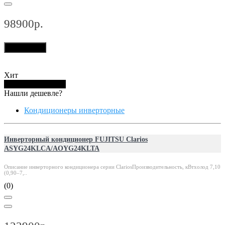
98900р.
В корзину
Хит
Купить в 1 клик
Нашли дешевле?
Кондиционеры инверторные
Инверторный кондиционер FUJITSU Clarios
ASYG24KLCA/AOYG24KLTA
Описание инверторного кондиционера серии ClariosПроизводительность, кВтхолод 7,10
(0,90–7,..
(0)